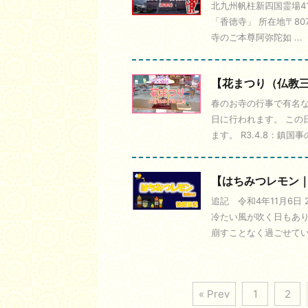
北九州帆柱新四国霊場41
「香徳寺」 所在地〒80
寺のご本尊阿弥陀如 ...
【花まつり（仏教
春のお寺の行事で有名な
日に行われます。 この
ます。 R3.4.8：鎮国事の
【はちみつレモン
追記 令和4年11月6日
冷たい風が吹く日もあり
崩すことなく過ごせている 
« Prev
1
2