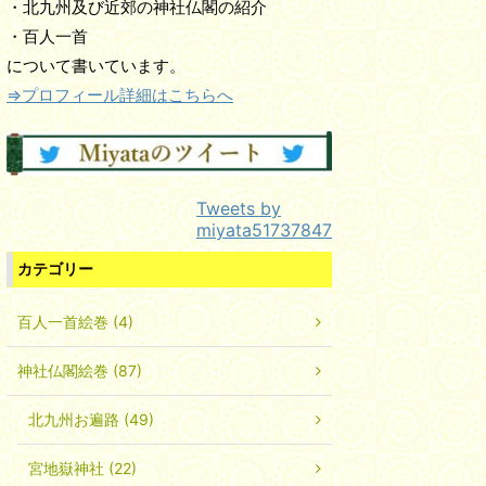
・北九州及び近郊の神社仏閣の紹介
・百人一首
について書いています。
⇒プロフィール詳細はこちらへ
Tweets by
miyata51737847
カテゴリー
百人一首絵巻 (4)
神社仏閣絵巻 (87)
北九州お遍路 (49)
宮地嶽神社 (22)