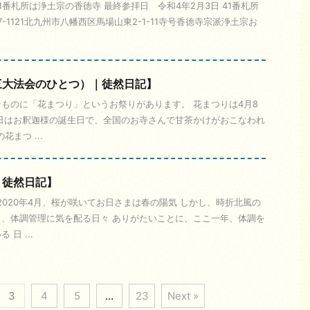
番札所は浄土宗の香徳寺 最終参拝日 令和4年2月3日 41番札所
7-1121北九州市八幡西区馬場山東2-1-11寺号香徳寺宗派浄土宗お
三大法会のひとつ）｜徒然日記】
ものに「花まつり」というお祭りがあります。 花まつりは4月8
日はお釈迦様の誕生日で、全国のお寺さんで甘茶かけがおこなわれ
花まつ ...
｜徒然日記】
 2020年4月、桜が咲いてお日さまは春の陽気 しかし、時折北風の
、体調管理に気を配る日々 ありがたいことに、ここ一年、体調を
日 ...
3
4
5
…
23
Next »