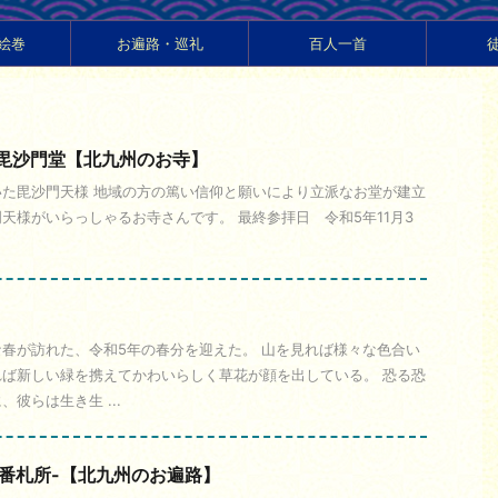
絵巻
お遍路・巡礼
百人一首
 毘沙門堂【北九州のお寺】
た毘沙門天様 地域の方の篤い信仰と願いにより立派なお堂が建立
天様がいらっしゃるお寺さんです。 最終参拝日 令和5年11月3
春が訪れた、令和5年の春分を迎えた。 山を見れば様々な色合い
ば新しい緑を携えてかわいらしく草花が顔を出している。 恐る恐
彼らは生き生 ...
1番札所-【北九州のお遍路】