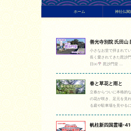
ホーム
神社仏閣
善光寺別院 氏田山
小さなお堂で拝まれてい
長く愛されてきた毘沙門
日㈮
毘沙門堂 ...
春と草花と雨と
立春からついに本格的な
の花が咲き、足元を見れ
る庭や駐車場を見やるに、
帆柱新四国霊場-4