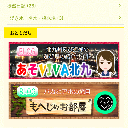
徒然日記 (28)
湧き水・名水・採水場 (3)
おともだち