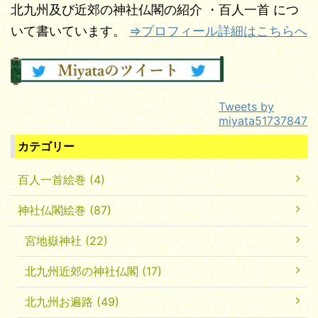
北九州及び近郊の神社仏閣の紹介
・百人一首
につ
いて書いています。
⇒プロフィール詳細はこちらへ
Tweets by
miyata51737847
カテゴリー
百人一首絵巻 (4)
神社仏閣絵巻 (87)
宮地嶽神社 (22)
北九州近郊の神社仏閣 (17)
北九州お遍路 (49)