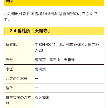
路】
北九州帆柱新四国霊場24番札所は曹洞宗のお寺さんで
す。
２４番札所「天籟寺」
所在地
〒804-0041
北九州市戸畑区天籟寺2-
7-23
寺号
曹洞宗 薬王山 天籟寺
宗派
曹洞宗
お寺のご本尊
ー
脇侍
ー
帆柱霊場のご本
薬師如来
尊