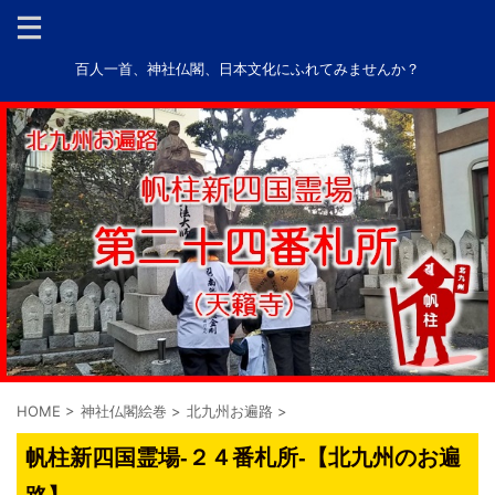
百人一首、神社仏閣、日本文化にふれてみませんか？
HOME
>
神社仏閣絵巻
>
北九州お遍路
>
帆柱新四国霊場-２４番札所-【北九州のお遍