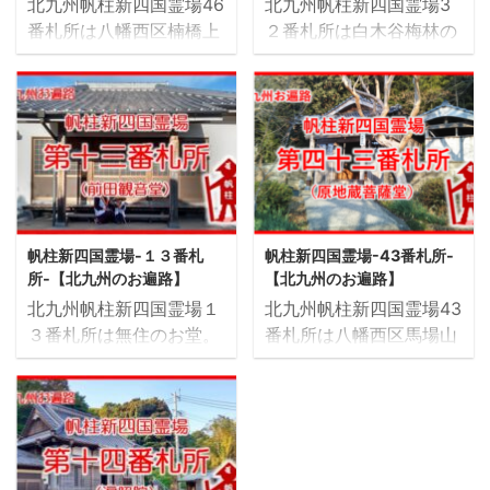
北九州帆柱新四国霊場46
北九州帆柱新四国霊場3
番札所は八幡西区楠橋上
２番札所は白木谷梅林の
方にお堂です。 最終参拝
奥、小川を渡っていくお
日 令和4年2月20日 46
堂です。 梅雨時期や台風
番札所「楠橋上方観音
時は川の水量が増して危
堂」 所在地〒807-1141
険ですので、近づかない
北九州市八幡西区楠橋上
ように十分気をつけてお
方2-7-48寺号ー宗派ーお
参り下さい。 最終参拝
寺のご本尊ー脇侍ー帆柱
日 令和3年12月26日 令
霊場のご本尊観世音菩薩
和4年5月末までクラウド
帆柱新四国霊場-１３番札
帆柱新四国霊場-43番札所-
ご真言おん あろりき
ファンディングしており
所-【北九州のお遍路】
【北九州のお遍路】
ゃ そわかご詠歌ー大師
ます。小川をより安全に
北九州帆柱新四国霊場１
北九州帆柱新四国霊場43
堂の有無なし弘法大師像
渡れるよう ３２番札所
３番札所は無住のお堂。
番札所は八幡西区馬場山
あり開基ー創建ー御朱印
「白木谷観音堂」（仮
近隣に桃園球場や仲宿八
原にあるお堂です。 最終
ー 所在マップ 道がせま
称） 所在地〒807-
幡宮があります。 ５番札
参拝日 令和4年2月11日
くて車で行くのは難しい
1124 北九州市八幡西区
所の浄蓮寺さんが管理さ
43番札所「原地蔵菩薩
場所になります。 写真
畑1826（白木谷梅林の住
れている。 最終参拝日：
堂」 所在地〒807-1133
お堂正面 森の中にあるお
所） 寺号ー宗派ーお寺の
令和3年10月24日 １３番
北九州市八幡西区馬場山
堂です。 お堂の周りには
ご本尊ー脇侍ー帆柱霊場