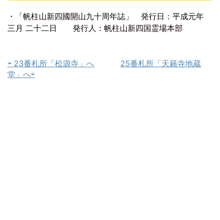
・「帆柱山新四國開山九十周年誌」
発行日：平成元年
三月 二十二日
発行人：帆柱山新四国霊場本部
⇦ 23番札所「松源寺」へ
25番札所「天籟寺地蔵
堂」へ⇨