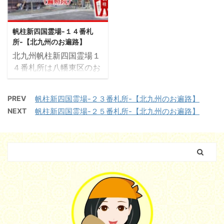
札所「前田観音堂」 所在
原9-19寺号ー宗派ーお寺
石仏あり 広めなお堂で
のご本尊十一面観音様ご
地〒806-0015 北九州
のご本尊ー脇侍ー帆柱霊
す。 帆柱霊場の札所看板
真言おん まか きゃろ
市八幡東区祗園2-4-23寺
場のご本尊地蔵菩薩ご真
笠観世音菩薩と表 ...
にきゃ そわかご詠歌ー
帆柱新四国霊場-１４番札
号ー宗派ーお寺のご本尊
言おん かかかび さん
大師堂の ...
所-【北九州のお遍路】
ー脇侍ー帆柱霊場のご本
まえい そわかご詠歌ー
北九州帆柱新四国霊場１
尊十一面観世音菩薩ご真
大師堂の有無なし弘法大
４番札所は八幡東区のお
言おん まか きゃろに
師像あり開基ー創建ー御
寺さん。 少し高台にある
か そわかご詠歌ー大師
朱印ー 所在マップ 写真
お寺なので境内からの見
堂の有無ー弘法大師像ー
入口 お堂 札所看板 お大
PREV
帆柱新四国霊場-２３番札所-【北九州のお遍路】
晴らしが素晴らしい。 １
開基花尾城主、麻生攝津
師様像と境内 十三仏 そ
NEXT
帆柱新四国霊場-２５番札所-【北九州のお遍路】
４番札所「遍照院」 所在
守が信仰していた観音様
の他 お手入れが行き届い
地〒805-0051 北九州
をおまつりしたのがはじ
ているお堂で、地域の方
市八幡東区丸山町8-13寺
まりらしい。創建ー御朱
が定期的にお世話されて
号高野山真言宗遍照院宗
印ー 所在マップ 車はお
いる印象でした。 お堂の
派高野山真言宗お寺のご
堂の前に置けそうです ...
改築寄付者の ...
本尊ー脇侍ー帆柱霊場の
ご本尊弘法大師ご真言南
無大師遍照金剛（なむだ
いしへんじょうこんご
う）ご詠歌帆柱のみねに