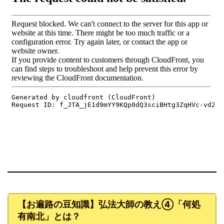
【お遍路の豆知識】弘法大師の教え④「何処
有南北」とは？