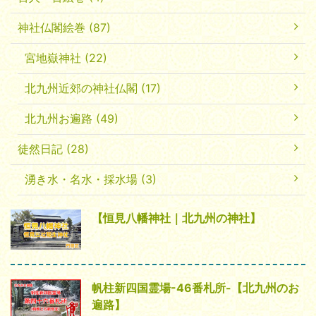
神社仏閣絵巻 (87)
宮地嶽神社 (22)
北九州近郊の神社仏閣 (17)
北九州お遍路 (49)
徒然日記 (28)
湧き水・名水・採水場 (3)
【恒見八幡神社｜北九州の神社】
帆柱新四国霊場-46番札所-【北九州のお
遍路】