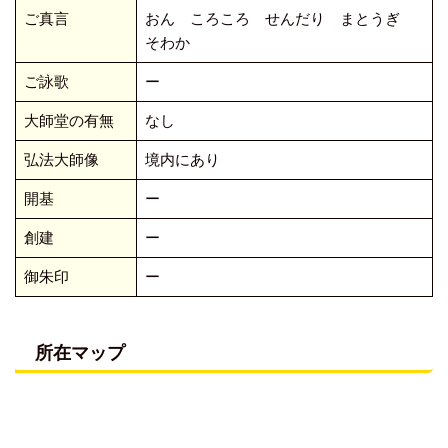
ご真言
おん ころころ せんだり まとうぎ
そわか
ご詠歌
ー
大師堂の有無
なし
弘法大師像
境内にあり
開基
ー
創建
ー
御朱印
ー
所在マップ