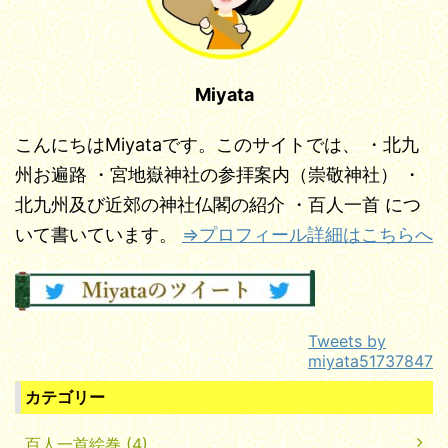
たなびく雲はれて あま
ねく照らす只越の山大師
堂の有無あり弘法大師像
Miyata
あり開基昭和二年、島谷
浄諦和尚創建昭和九年十
月二十一日 島谷浄諦和
こんにちはMiyataです。このサイトでは、
・北九
尚並びに信徒信者により
州お遍路
・宮地嶽神社の参拝案内（崇敬神社）
・
御朱印ー 所 ...
北九州及び近郊の神社仏閣の紹介
・百人一首
につ
いて書いています。
⇒プロフィール詳細はこちらへ
Tweets by
miyata51737847
カテゴリー
百人一首絵巻 (4)