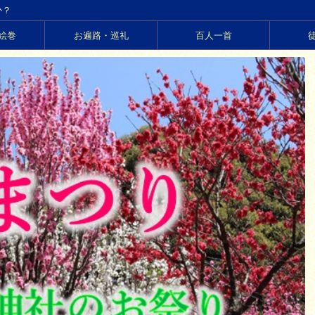
か？
絵巻
お遍路・巡礼
百人一首