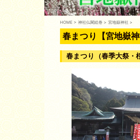
HOME
>
神社仏閣絵巻
>
宮地嶽神社
>
春まつり【宮地嶽神
春まつり（春季大祭・