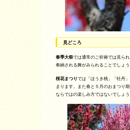
見どころ
春季大祭
では通常のご祈祷では見られ
奉納される舞がみられることでしょう
桜花まつり
では「ほうき桃」「牡丹」
まります。また春と５月のおまつり期
ならではの楽しみ方ではないでしょう