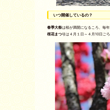
いつ開催しているの？
春季大祭
は桜が満開になるころ、毎年
桜花まつり
は４月１日～４月10日ご