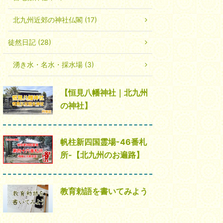
北九州近郊の神社仏閣 (17)
徒然日記 (28)
湧き水・名水・採水場 (3)
【恒見八幡神社｜北九州
の神社】
帆柱新四国霊場-46番札
所-【北九州のお遍路】
教育勅語を書いてみよう