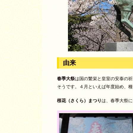
由来
春季大祭
は国の繁栄と皇室の安泰の祈
そうです。４月といえば年度始め、種
桜花（さくら）まつり
は、春季大祭に